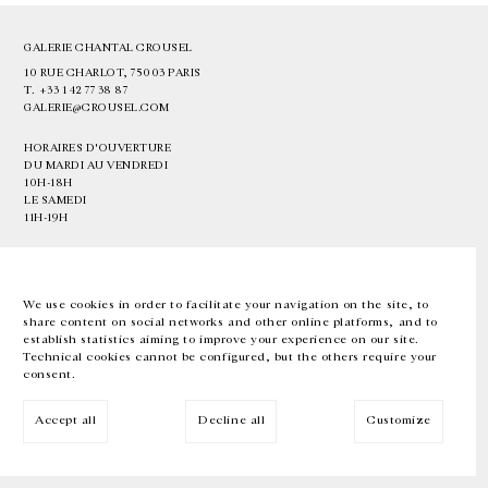
GALERIE CHANTAL CROUSEL
10 RUE CHARLOT, 75003 PARIS
T.
+33 1 42 77 38 87
GALERIE@CROUSEL.COM
HORAIRES D'OUVERTURE
DU MARDI AU VENDREDI
10H-18H
LE SAMEDI
11H-19H
LES ESPACES DE LA GALERIE SERONT FERMÉS À PARTIR DU 23 JUILLET
JUSQU'AU 4 SEPTEMBRE INCLUS
We use cookies in order to facilitate your navigation on the site, to
share content on social networks and other online platforms, and to
Facebook
Instagram
EN
FR
中文
establish statistics aiming to improve your experience on our site.
Technical cookies cannot be configured, but the others require your
consent.
Inscrivez-vous à notre newsletter
Accept all
Decline all
Customize
© Galerie Chantal Crousel 2026
Mentions légales
Cookies