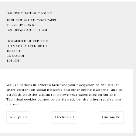
GALERIE CHANTAL CROUSEL
10 RUE CHARLOT, 75003 PARIS
T.
+33 1 42 77 38 87
GALERIE@CROUSEL.COM
HORAIRES D'OUVERTURE
DU MARDI AU VENDREDI
10H-18H
LE SAMEDI
11H-19H
LES ESPACES DE LA GALERIE SERONT FERMÉS À PARTIR DU 23 JUILLET
JUSQU'AU 4 SEPTEMBRE INCLUS
We use cookies in order to facilitate your navigation on the site, to
share content on social networks and other online platforms, and to
Facebook
Instagram
EN
FR
中文
establish statistics aiming to improve your experience on our site.
Technical cookies cannot be configured, but the others require your
consent.
Inscrivez-vous à notre newsletter
Accept all
Decline all
Customize
© Galerie Chantal Crousel 2026
Mentions légales
Cookies