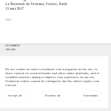
La Biennale de Venezia, Venise, Italie
13 mai 2017
GALERIE CHANTAL CROUSEL
10 RUE CHARLOT, 75003 PARIS
PRIX
T.
+33 1 42 77 38 87
GALERIE@CROUSEL.COM
HORAIRES D'OUVERTURE
DU MARDI AU VENDREDI
10H-18H
LE SAMEDI
11H-19H
LES ESPACES DE LA GALERIE SERONT FERMÉS À PARTIR DU 23 JUILLET
JUSQU'AU 4 SEPTEMBRE INCLUS
We use cookies in order to facilitate your navigation on the site, to
share content on social networks and other online platforms, and to
Facebook
Instagram
EN
FR
中文
establish statistics aiming to improve your experience on our site.
Technical cookies cannot be configured, but the others require your
consent.
Inscrivez-vous à notre newsletter
Accept all
Decline all
Customize
© Galerie Chantal Crousel 2026
Mentions légales
Cookies