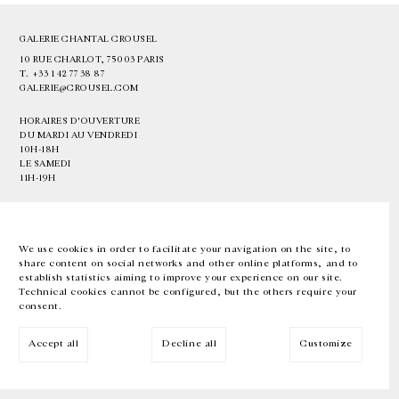
GALERIE CHANTAL CROUSEL
10 RUE CHARLOT, 75003 PARIS
T.
+33 1 42 77 38 87
GALERIE@CROUSEL.COM
HORAIRES D'OUVERTURE
DU MARDI AU VENDREDI
10H-18H
LE SAMEDI
11H-19H
LES ESPACES DE LA GALERIE SERONT FERMÉS À PARTIR DU 23 JUILLET
JUSQU'AU 4 SEPTEMBRE INCLUS
We use cookies in order to facilitate your navigation on the site, to
share content on social networks and other online platforms, and to
Facebook
Instagram
EN
FR
中文
establish statistics aiming to improve your experience on our site.
Technical cookies cannot be configured, but the others require your
consent.
Inscrivez-vous à notre newsletter
Accept all
Decline all
Customize
© Galerie Chantal Crousel 2026
Mentions légales
Cookies