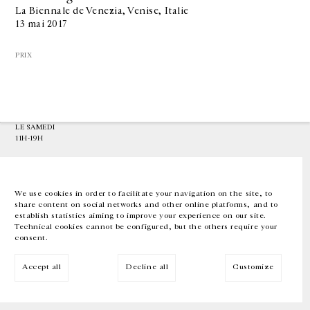
La Biennale de Venezia, Venise, Italie
13 mai 2017
GALERIE CHANTAL CROUSEL
10 RUE CHARLOT, 75003 PARIS
PRIX
T.
+33 1 42 77 38 87
GALERIE@CROUSEL.COM
HORAIRES D'OUVERTURE
DU MARDI AU VENDREDI
10H-18H
LE SAMEDI
11H-19H
LES ESPACES DE LA GALERIE SERONT FERMÉS À PARTIR DU 23 JUILLET
JUSQU'AU 4 SEPTEMBRE INCLUS
We use cookies in order to facilitate your navigation on the site, to
share content on social networks and other online platforms, and to
Facebook
Instagram
EN
FR
中文
establish statistics aiming to improve your experience on our site.
Technical cookies cannot be configured, but the others require your
consent.
Inscrivez-vous à notre newsletter
Accept all
Decline all
Customize
© Galerie Chantal Crousel 2026
Mentions légales
Cookies