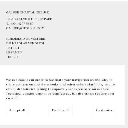
GALERIE CHANTAL CROUSEL
10 RUE CHARLOT, 75003 PARIS
T.
+33 1 42 77 38 87
GALERIE@CROUSEL.COM
HORAIRES D'OUVERTURE
DU MARDI AU VENDREDI
10H-18H
LE SAMEDI
11H-19H
LES ESPACES DE LA GALERIE SERONT FERMÉS À PARTIR DU 23 JUILLET
JUSQU'AU 4 SEPTEMBRE INCLUS
We use cookies in order to facilitate your navigation on the site, to
share content on social networks and other online platforms, and to
Facebook
Instagram
EN
FR
中文
establish statistics aiming to improve your experience on our site.
Technical cookies cannot be configured, but the others require your
consent.
Inscrivez-vous à notre newsletter
Accept all
Decline all
Customize
© Galerie Chantal Crousel 2026
Mentions légales
Cookies