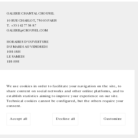
GALERIE CHANTAL CROUSEL
10 RUE CHARLOT, 75003 PARIS
T.
+33 1 42 77 38 87
GALERIE@CROUSEL.COM
HORAIRES D'OUVERTURE
DU MARDI AU VENDREDI
10H-18H
LE SAMEDI
11H-19H
LES ESPACES DE LA GALERIE SERONT FERMÉS À PARTIR DU 23 JUILLET
JUSQU'AU 4 SEPTEMBRE INCLUS
We use cookies in order to facilitate your navigation on the site, to
share content on social networks and other online platforms, and to
Facebook
Instagram
EN
FR
中文
establish statistics aiming to improve your experience on our site.
Technical cookies cannot be configured, but the others require your
consent.
Inscrivez-vous à notre newsletter
Accept all
Decline all
Customize
© Galerie Chantal Crousel 2026
Mentions légales
Cookies