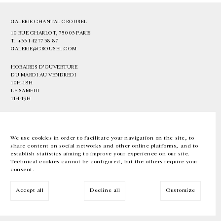
GALERIE CHANTAL CROUSEL
10 RUE CHARLOT, 75003 PARIS
T.
+33 1 42 77 38 87
GALERIE@CROUSEL.COM
HORAIRES D'OUVERTURE
DU MARDI AU VENDREDI
10H-18H
LE SAMEDI
11H-19H
LES ESPACES DE LA GALERIE SERONT FERMÉS À PARTIR DU 23 JUILLET
JUSQU'AU 4 SEPTEMBRE INCLUS
We use cookies in order to facilitate your navigation on the site, to
share content on social networks and other online platforms, and to
Facebook
Instagram
EN
FR
中文
establish statistics aiming to improve your experience on our site.
Technical cookies cannot be configured, but the others require your
consent.
Inscrivez-vous à notre newsletter
Accept all
Decline all
Customize
© Galerie Chantal Crousel 2026
Mentions légales
Cookies