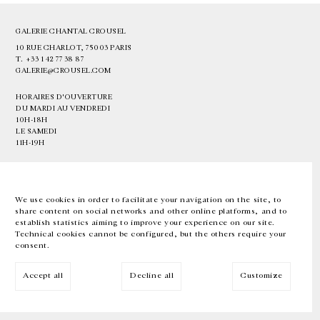
GALERIE CHANTAL CROUSEL
10 RUE CHARLOT, 75003 PARIS
T.
+33 1 42 77 38 87
GALERIE@CROUSEL.COM
HORAIRES D'OUVERTURE
DU MARDI AU VENDREDI
10H-18H
LE SAMEDI
11H-19H
LES ESPACES DE LA GALERIE SERONT FERMÉS À PARTIR DU 23 JUILLET
JUSQU'AU 4 SEPTEMBRE INCLUS
We use cookies in order to facilitate your navigation on the site, to
share content on social networks and other online platforms, and to
Facebook
Instagram
EN
FR
中文
establish statistics aiming to improve your experience on our site.
Technical cookies cannot be configured, but the others require your
consent.
Inscrivez-vous à notre newsletter
Accept all
Decline all
Customize
© Galerie Chantal Crousel 2026
Mentions légales
Cookies