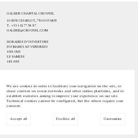
GALERIE CHANTAL CROUSEL
10 RUE CHARLOT, 75003 PARIS
T.
+33 1 42 77 38 87
GALERIE@CROUSEL.COM
HORAIRES D'OUVERTURE
DU MARDI AU VENDREDI
10H-18H
LE SAMEDI
11H-19H
LES ESPACES DE LA GALERIE SERONT FERMÉS À PARTIR DU 23 JUILLET
JUSQU'AU 4 SEPTEMBRE INCLUS
We use cookies in order to facilitate your navigation on the site, to
share content on social networks and other online platforms, and to
Facebook
Instagram
EN
FR
中文
establish statistics aiming to improve your experience on our site.
Technical cookies cannot be configured, but the others require your
consent.
Inscrivez-vous à notre newsletter
Accept all
Decline all
Customize
© Galerie Chantal Crousel 2026
Mentions légales
Cookies