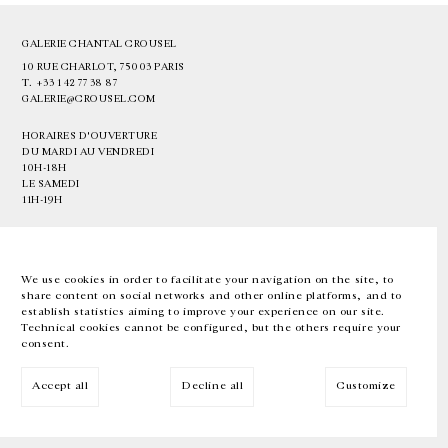
GALERIE CHANTAL CROUSEL
10 RUE CHARLOT, 75003 PARIS
T.
+33 1 42 77 38 87
GALERIE@CROUSEL.COM
HORAIRES D'OUVERTURE
DU MARDI AU VENDREDI
10H-18H
LE SAMEDI
11H-19H
LES ESPACES DE LA GALERIE SERONT FERMÉS À PARTIR DU 23 JUILLET
JUSQU'AU 4 SEPTEMBRE INCLUS
We use cookies in order to facilitate your navigation on the site, to
share content on social networks and other online platforms, and to
Facebook
Instagram
EN
FR
中文
establish statistics aiming to improve your experience on our site.
Technical cookies cannot be configured, but the others require your
consent.
Inscrivez-vous à notre newsletter
Accept all
Decline all
Customize
© Galerie Chantal Crousel 2026
Mentions légales
Cookies