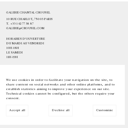
GALERIE CHANTAL CROUSEL
10 RUE CHARLOT, 75003 PARIS
T.
+33 1 42 77 38 87
GALERIE@CROUSEL.COM
HORAIRES D'OUVERTURE
DU MARDI AU VENDREDI
10H-18H
LE SAMEDI
11H-19H
LES ESPACES DE LA GALERIE SERONT FERMÉS À PARTIR DU 23 JUILLET
JUSQU'AU 4 SEPTEMBRE INCLUS
We use cookies in order to facilitate your navigation on the site, to
share content on social networks and other online platforms, and to
Facebook
Instagram
EN
FR
中文
establish statistics aiming to improve your experience on our site.
Technical cookies cannot be configured, but the others require your
consent.
Inscrivez-vous à notre newsletter
Accept all
Decline all
Customize
© Galerie Chantal Crousel 2026
Mentions légales
Cookies