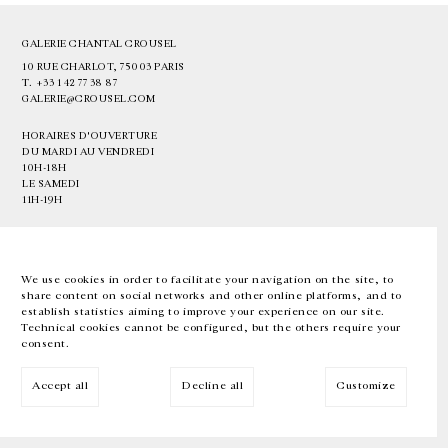
GALERIE CHANTAL CROUSEL
10 RUE CHARLOT, 75003 PARIS
T.
+33 1 42 77 38 87
GALERIE@CROUSEL.COM
HORAIRES D'OUVERTURE
DU MARDI AU VENDREDI
10H-18H
LE SAMEDI
11H-19H
LES ESPACES DE LA GALERIE SERONT FERMÉS À PARTIR DU 23 JUILLET
JUSQU'AU 4 SEPTEMBRE INCLUS
We use cookies in order to facilitate your navigation on the site, to
share content on social networks and other online platforms, and to
Facebook
Instagram
EN
FR
中文
establish statistics aiming to improve your experience on our site.
Technical cookies cannot be configured, but the others require your
consent.
Inscrivez-vous à notre newsletter
Accept all
Decline all
Customize
© Galerie Chantal Crousel 2026
Mentions légales
Cookies