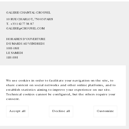
GALERIE CHANTAL CROUSEL
10 RUE CHARLOT, 75003 PARIS
T.
+33 1 42 77 38 87
GALERIE@CROUSEL.COM
HORAIRES D'OUVERTURE
DU MARDI AU VENDREDI
10H-18H
LE SAMEDI
11H-19H
LES ESPACES DE LA GALERIE SERONT FERMÉS À PARTIR DU 23 JUILLET
JUSQU'AU 4 SEPTEMBRE INCLUS
We use cookies in order to facilitate your navigation on the site, to
share content on social networks and other online platforms, and to
Facebook
Instagram
EN
FR
中文
establish statistics aiming to improve your experience on our site.
Technical cookies cannot be configured, but the others require your
consent.
Inscrivez-vous à notre newsletter
Accept all
Decline all
Customize
© Galerie Chantal Crousel 2026
Mentions légales
Cookies