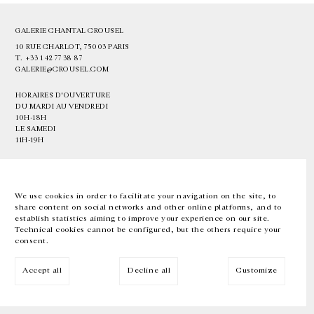
GALERIE CHANTAL CROUSEL
10 RUE CHARLOT, 75003 PARIS
T.
+33 1 42 77 38 87
GALERIE@CROUSEL.COM
HORAIRES D'OUVERTURE
DU MARDI AU VENDREDI
10H-18H
LE SAMEDI
11H-19H
LES ESPACES DE LA GALERIE SERONT FERMÉS À PARTIR DU 23 JUILLET
JUSQU'AU 4 SEPTEMBRE INCLUS
We use cookies in order to facilitate your navigation on the site, to
share content on social networks and other online platforms, and to
Facebook
Instagram
EN
FR
中文
establish statistics aiming to improve your experience on our site.
Technical cookies cannot be configured, but the others require your
consent.
Inscrivez-vous à notre newsletter
Accept all
Decline all
Customize
© Galerie Chantal Crousel 2026
Mentions légales
Cookies