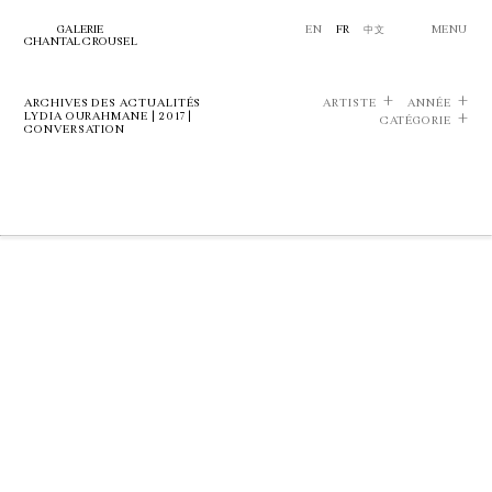
GALERIE
EN
FR
中文
MENU
CHANTAL CROUSEL
ARCHIVES DES ACTUALITÉS
ARTISTE
ANNÉE
LYDIA OURAHMANE | 2017 |
CATÉGORIE
CONVERSATION