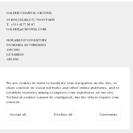
GALERIE CHANTAL CROUSEL
10 RUE CHARLOT, 75003 PARIS
T.
+33 1 42 77 38 87
GALERIE@CROUSEL.COM
HORAIRES D'OUVERTURE
DU MARDI AU VENDREDI
10H-18H
LE SAMEDI
11H-19H
LES ESPACES DE LA GALERIE SERONT FERMÉS À PARTIR DU 23 JUILLET
JUSQU'AU 4 SEPTEMBRE INCLUS
We use cookies in order to facilitate your navigation on the site, to
share content on social networks and other online platforms, and to
Facebook
Instagram
EN
FR
中文
establish statistics aiming to improve your experience on our site.
Technical cookies cannot be configured, but the others require your
consent.
Inscrivez-vous à notre newsletter
Accept all
Decline all
Customize
© Galerie Chantal Crousel 2026
Mentions légales
Cookies