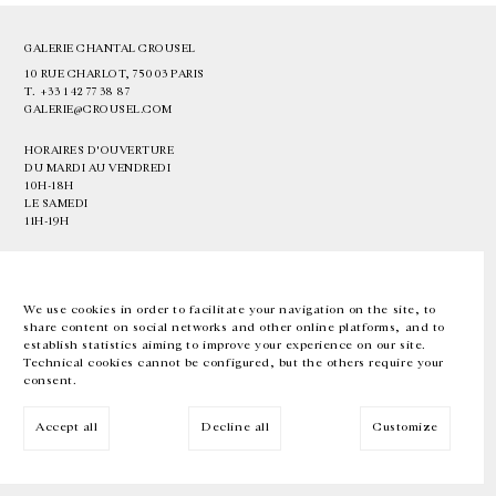
GALERIE CHANTAL CROUSEL
10 RUE CHARLOT, 75003 PARIS
T.
+33 1 42 77 38 87
GALERIE@CROUSEL.COM
HORAIRES D'OUVERTURE
DU MARDI AU VENDREDI
10H-18H
LE SAMEDI
11H-19H
LES ESPACES DE LA GALERIE SERONT FERMÉS À PARTIR DU 23 JUILLET
JUSQU'AU 4 SEPTEMBRE INCLUS
We use cookies in order to facilitate your navigation on the site, to
share content on social networks and other online platforms, and to
Facebook
Instagram
EN
FR
中文
establish statistics aiming to improve your experience on our site.
Technical cookies cannot be configured, but the others require your
consent.
Inscrivez-vous à notre newsletter
Accept all
Decline all
Customize
© Galerie Chantal Crousel 2026
Mentions légales
Cookies