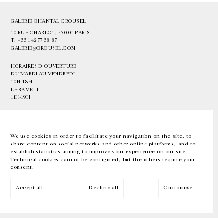
GALERIE CHANTAL CROUSEL
10 RUE CHARLOT, 75003 PARIS
T.
+33 1 42 77 38 87
GALERIE@CROUSEL.COM
HORAIRES D'OUVERTURE
DU MARDI AU VENDREDI
10H-18H
LE SAMEDI
11H-19H
LES ESPACES DE LA GALERIE SERONT FERMÉS À PARTIR DU 23 JUILLET
JUSQU'AU 4 SEPTEMBRE INCLUS
We use cookies in order to facilitate your navigation on the site, to
share content on social networks and other online platforms, and to
Facebook
Instagram
EN
FR
中文
establish statistics aiming to improve your experience on our site.
Technical cookies cannot be configured, but the others require your
consent.
Inscrivez-vous à notre newsletter
Accept all
Decline all
Customize
© Galerie Chantal Crousel 2026
Mentions légales
Cookies