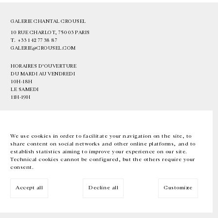
GALERIE CHANTAL CROUSEL
10 RUE CHARLOT, 75003 PARIS
T.
+33 1 42 77 38 87
GALERIE@CROUSEL.COM
HORAIRES D'OUVERTURE
DU MARDI AU VENDREDI
10H-18H
LE SAMEDI
11H-19H
LES ESPACES DE LA GALERIE SERONT FERMÉS À PARTIR DU 23 JUILLET
JUSQU'AU 4 SEPTEMBRE INCLUS
We use cookies in order to facilitate your navigation on the site, to
share content on social networks and other online platforms, and to
Facebook
Instagram
EN
FR
中文
establish statistics aiming to improve your experience on our site.
Technical cookies cannot be configured, but the others require your
consent.
Inscrivez-vous à notre newsletter
Accept all
Decline all
Customize
© Galerie Chantal Crousel 2026
Mentions légales
Cookies