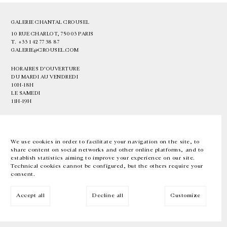
GALERIE CHANTAL CROUSEL
10 RUE CHARLOT, 75003 PARIS
T.
+33 1 42 77 38 87
GALERIE@CROUSEL.COM
HORAIRES D'OUVERTURE
DU MARDI AU VENDREDI
10H-18H
LE SAMEDI
11H-19H
LES ESPACES DE LA GALERIE SERONT FERMÉS À PARTIR DU 23 JUILLET
JUSQU'AU 4 SEPTEMBRE INCLUS
We use cookies in order to facilitate your navigation on the site, to
share content on social networks and other online platforms, and to
Facebook
Instagram
EN
FR
中文
establish statistics aiming to improve your experience on our site.
Technical cookies cannot be configured, but the others require your
consent.
Inscrivez-vous à notre newsletter
Accept all
Decline all
Customize
© Galerie Chantal Crousel 2026
Mentions légales
Cookies