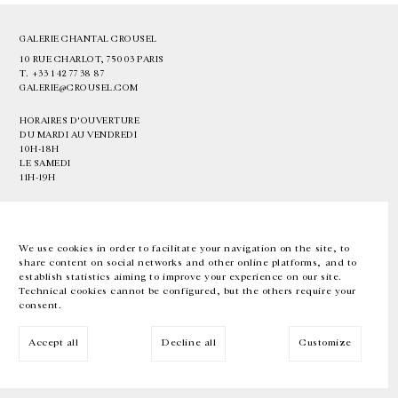
GALERIE CHANTAL CROUSEL
10 RUE CHARLOT, 75003 PARIS
T.
+33 1 42 77 38 87
GALERIE@CROUSEL.COM
HORAIRES D'OUVERTURE
DU MARDI AU VENDREDI
10H-18H
LE SAMEDI
11H-19H
LES ESPACES DE LA GALERIE SERONT FERMÉS À PARTIR DU 23 JUILLET
JUSQU'AU 4 SEPTEMBRE INCLUS
We use cookies in order to facilitate your navigation on the site, to
share content on social networks and other online platforms, and to
Facebook
Instagram
EN
FR
中文
establish statistics aiming to improve your experience on our site.
Technical cookies cannot be configured, but the others require your
consent.
Inscrivez-vous à notre newsletter
Accept all
Decline all
Customize
© Galerie Chantal Crousel 2026
Mentions légales
Cookies