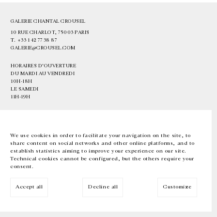
GALERIE CHANTAL CROUSEL
10 RUE CHARLOT, 75003 PARIS
T.
+33 1 42 77 38 87
GALERIE@CROUSEL.COM
HORAIRES D'OUVERTURE
DU MARDI AU VENDREDI
10H-18H
LE SAMEDI
11H-19H
LES ESPACES DE LA GALERIE SERONT FERMÉS À PARTIR DU 23 JUILLET
JUSQU'AU 4 SEPTEMBRE INCLUS
We use cookies in order to facilitate your navigation on the site, to
share content on social networks and other online platforms, and to
Facebook
Instagram
EN
FR
中文
establish statistics aiming to improve your experience on our site.
Technical cookies cannot be configured, but the others require your
consent.
Inscrivez-vous à notre newsletter
Accept all
Decline all
Customize
© Galerie Chantal Crousel 2026
Mentions légales
Cookies