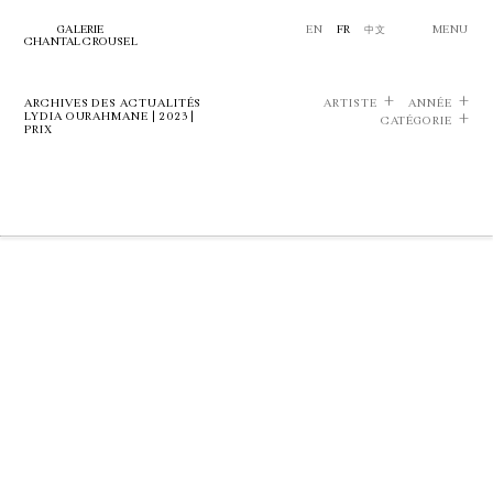
GALERIE
EN
FR
中文
MENU
CHANTAL CROUSEL
ARCHIVES DES ACTUALITÉS
ARTISTE
ANNÉE
LYDIA OURAHMANE | 2023 |
CATÉGORIE
PRIX