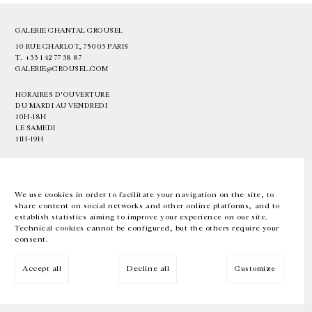
GALERIE CHANTAL CROUSEL
10 RUE CHARLOT, 75003 PARIS
T.
+33 1 42 77 38 87
GALERIE@CROUSEL.COM
HORAIRES D'OUVERTURE
DU MARDI AU VENDREDI
10H-18H
LE SAMEDI
11H-19H
LES ESPACES DE LA GALERIE SERONT FERMÉS À PARTIR DU 23 JUILLET
JUSQU'AU 4 SEPTEMBRE INCLUS
We use cookies in order to facilitate your navigation on the site, to
share content on social networks and other online platforms, and to
Facebook
Instagram
EN
FR
中文
establish statistics aiming to improve your experience on our site.
Technical cookies cannot be configured, but the others require your
consent.
Inscrivez-vous à notre newsletter
Accept all
Decline all
Customize
© Galerie Chantal Crousel 2026
Mentions légales
Cookies