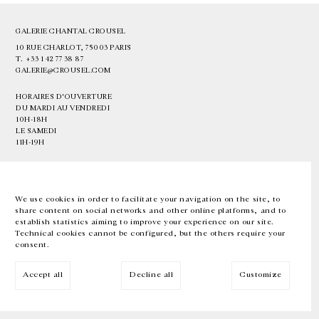
GALERIE CHANTAL CROUSEL
10 RUE CHARLOT, 75003 PARIS
T.
+33 1 42 77 38 87
GALERIE@CROUSEL.COM
HORAIRES D'OUVERTURE
DU MARDI AU VENDREDI
10H-18H
LE SAMEDI
11H-19H
LES ESPACES DE LA GALERIE SERONT FERMÉS À PARTIR DU 23 JUILLET
JUSQU'AU 4 SEPTEMBRE INCLUS
We use cookies in order to facilitate your navigation on the site, to
share content on social networks and other online platforms, and to
Facebook
Instagram
EN
FR
中文
establish statistics aiming to improve your experience on our site.
Technical cookies cannot be configured, but the others require your
consent.
Inscrivez-vous à notre newsletter
Accept all
Decline all
Customize
© Galerie Chantal Crousel 2026
Mentions légales
Cookies