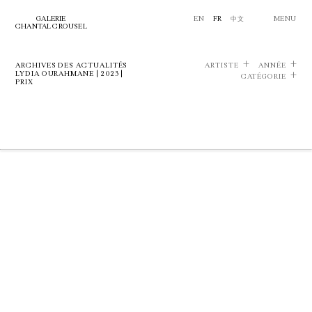
GALERIE
EN
FR
中文
MENU
CHANTAL CROUSEL
ARCHIVES DES ACTUALITÉS
ARTISTE
ANNÉE
LYDIA OURAHMANE | 2023 |
CATÉGORIE
PRIX