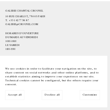
GALERIE CHANTAL CROUSEL
10 RUE CHARLOT, 75003 PARIS
T.
+33 1 42 77 38 87
GALERIE@CROUSEL.COM
HORAIRES D'OUVERTURE
DU MARDI AU VENDREDI
10H-18H
LE SAMEDI
11H-19H
LES ESPACES DE LA GALERIE SERONT FERMÉS À PARTIR DU 23 JUILLET
JUSQU'AU 4 SEPTEMBRE INCLUS
We use cookies in order to facilitate your navigation on the site, to
share content on social networks and other online platforms, and to
Facebook
Instagram
EN
FR
中文
establish statistics aiming to improve your experience on our site.
Technical cookies cannot be configured, but the others require your
consent.
Inscrivez-vous à notre newsletter
Accept all
Decline all
Customize
© Galerie Chantal Crousel 2026
Mentions légales
Cookies