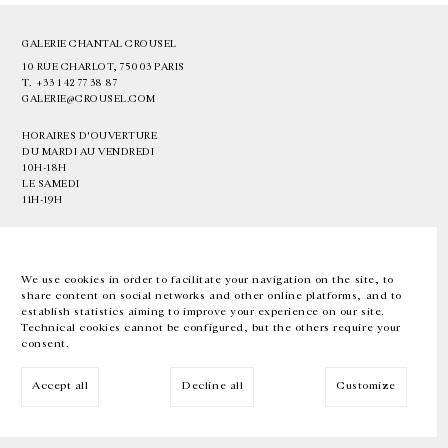
GALERIE CHANTAL CROUSEL
10 RUE CHARLOT, 75003 PARIS
T.
+33 1 42 77 38 87
GALERIE@CROUSEL.COM
HORAIRES D'OUVERTURE
DU MARDI AU VENDREDI
10H-18H
LE SAMEDI
11H-19H
LES ESPACES DE LA GALERIE SERONT FERMÉS À PARTIR DU 23 JUILLET
JUSQU'AU 4 SEPTEMBRE INCLUS
We use cookies in order to facilitate your navigation on the site, to
share content on social networks and other online platforms, and to
Facebook
Instagram
EN
FR
中文
establish statistics aiming to improve your experience on our site.
Technical cookies cannot be configured, but the others require your
consent.
Inscrivez-vous à notre newsletter
Accept all
Decline all
Customize
© Galerie Chantal Crousel 2026
Mentions légales
Cookies