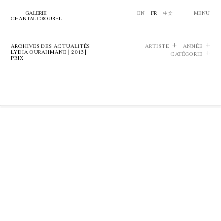
GALERIE
EN
FR
中文
MENU
CHANTAL CROUSEL
ARCHIVES DES ACTUALITÉS
ARTISTE
ANNÉE
LYDIA OURAHMANE | 2013 |
CATÉGORIE
PRIX