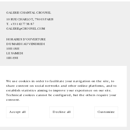
GALERIE CHANTAL CROUSEL
10 RUE CHARLOT, 75003 PARIS
T.
+33 1 42 77 38 87
GALERIE@CROUSEL.COM
HORAIRES D'OUVERTURE
DU MARDI AU VENDREDI
10H-18H
LE SAMEDI
11H-19H
LES ESPACES DE LA GALERIE SERONT FERMÉS À PARTIR DU 23 JUILLET
JUSQU'AU 4 SEPTEMBRE INCLUS
We use cookies in order to facilitate your navigation on the site, to
share content on social networks and other online platforms, and to
Facebook
Instagram
EN
FR
中文
establish statistics aiming to improve your experience on our site.
Technical cookies cannot be configured, but the others require your
consent.
Inscrivez-vous à notre newsletter
Accept all
Decline all
Customize
© Galerie Chantal Crousel 2026
Mentions légales
Cookies