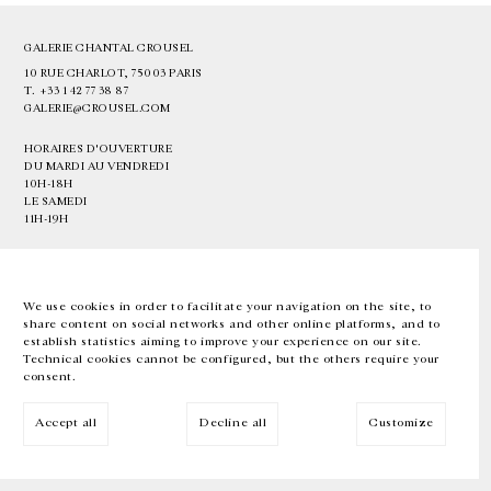
GALERIE CHANTAL CROUSEL
10 RUE CHARLOT, 75003 PARIS
T.
+33 1 42 77 38 87
GALERIE@CROUSEL.COM
HORAIRES D'OUVERTURE
DU MARDI AU VENDREDI
10H-18H
LE SAMEDI
11H-19H
LES ESPACES DE LA GALERIE SERONT FERMÉS À PARTIR DU 23 JUILLET
JUSQU'AU 4 SEPTEMBRE INCLUS
We use cookies in order to facilitate your navigation on the site, to
share content on social networks and other online platforms, and to
Facebook
Instagram
EN
FR
中文
establish statistics aiming to improve your experience on our site.
Technical cookies cannot be configured, but the others require your
consent.
Inscrivez-vous à notre newsletter
Accept all
Decline all
Customize
© Galerie Chantal Crousel 2026
Mentions légales
Cookies