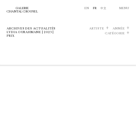
GALERIE
EN
FR
中文
MENU
CHANTAL CROUSEL
ARCHIVES DES ACTUALITÉS
ARTISTE
ANNÉE
LYDIA OURAHMANE | 2023 |
CATÉGORIE
PRIX