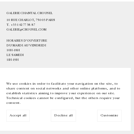
GALERIE CHANTAL CROUSEL
10 RUE CHARLOT, 75003 PARIS
T.
+33 1 42 77 38 87
GALERIE@CROUSEL.COM
HORAIRES D'OUVERTURE
DU MARDI AU VENDREDI
10H-18H
LE SAMEDI
11H-19H
LES ESPACES DE LA GALERIE SERONT FERMÉS À PARTIR DU 23 JUILLET
JUSQU'AU 4 SEPTEMBRE INCLUS
We use cookies in order to facilitate your navigation on the site, to
share content on social networks and other online platforms, and to
Facebook
Instagram
EN
FR
中文
establish statistics aiming to improve your experience on our site.
Technical cookies cannot be configured, but the others require your
consent.
Inscrivez-vous à notre newsletter
Accept all
Decline all
Customize
© Galerie Chantal Crousel 2026
Mentions légales
Cookies