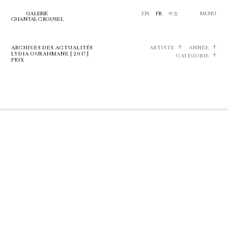
GALERIE
EN
FR
中文
MENU
CHANTAL CROUSEL
ARCHIVES DES ACTUALITÉS
ARTISTE
ANNÉE
LYDIA OURAHMANE | 2017 |
CATÉGORIE
PRIX