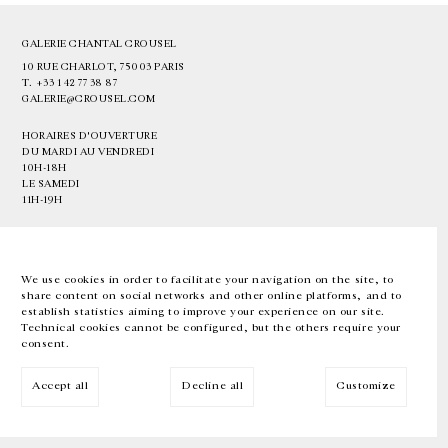
GALERIE CHANTAL CROUSEL
10 RUE CHARLOT, 75003 PARIS
T.
+33 1 42 77 38 87
GALERIE@CROUSEL.COM
HORAIRES D'OUVERTURE
DU MARDI AU VENDREDI
10H-18H
LE SAMEDI
11H-19H
LES ESPACES DE LA GALERIE SERONT FERMÉS À PARTIR DU 23 JUILLET
JUSQU'AU 4 SEPTEMBRE INCLUS
We use cookies in order to facilitate your navigation on the site, to
share content on social networks and other online platforms, and to
Facebook
Instagram
EN
FR
中文
establish statistics aiming to improve your experience on our site.
Technical cookies cannot be configured, but the others require your
consent.
Inscrivez-vous à notre newsletter
Accept all
Decline all
Customize
© Galerie Chantal Crousel 2026
Mentions légales
Cookies