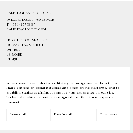
GALERIE CHANTAL CROUSEL
10 RUE CHARLOT, 75003 PARIS
T.
+33 1 42 77 38 87
GALERIE@CROUSEL.COM
HORAIRES D'OUVERTURE
DU MARDI AU VENDREDI
10H-18H
LE SAMEDI
11H-19H
LES ESPACES DE LA GALERIE SERONT FERMÉS À PARTIR DU 23 JUILLET
JUSQU'AU 4 SEPTEMBRE INCLUS
We use cookies in order to facilitate your navigation on the site, to
share content on social networks and other online platforms, and to
Facebook
Instagram
EN
FR
中文
establish statistics aiming to improve your experience on our site.
Technical cookies cannot be configured, but the others require your
consent.
Inscrivez-vous à notre newsletter
Accept all
Decline all
Customize
© Galerie Chantal Crousel 2026
Mentions légales
Cookies