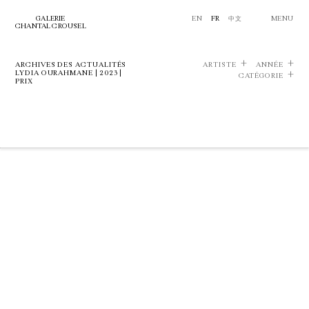
GALERIE
EN
FR
中文
MENU
CHANTAL CROUSEL
ARCHIVES DES ACTUALITÉS
ARTISTE
ANNÉE
LYDIA OURAHMANE | 2023 |
CATÉGORIE
PRIX