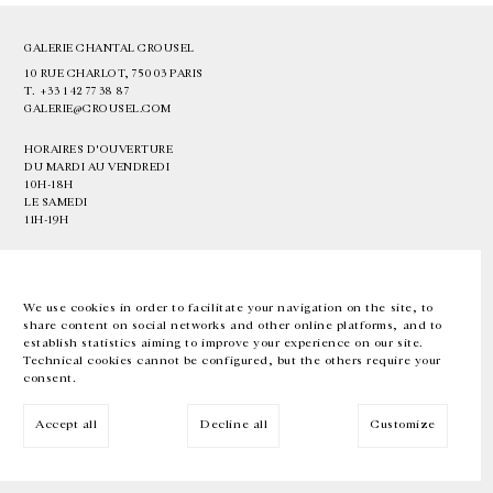
GALERIE CHANTAL CROUSEL
10 RUE CHARLOT, 75003 PARIS
T.
+33 1 42 77 38 87
GALERIE@CROUSEL.COM
HORAIRES D'OUVERTURE
DU MARDI AU VENDREDI
10H-18H
LE SAMEDI
11H-19H
LES ESPACES DE LA GALERIE SERONT FERMÉS À PARTIR DU 23 JUILLET
JUSQU'AU 4 SEPTEMBRE INCLUS
We use cookies in order to facilitate your navigation on the site, to
share content on social networks and other online platforms, and to
Facebook
Instagram
EN
FR
中文
establish statistics aiming to improve your experience on our site.
Technical cookies cannot be configured, but the others require your
consent.
Inscrivez-vous à notre newsletter
Accept all
Decline all
Customize
© Galerie Chantal Crousel 2026
Mentions légales
Cookies