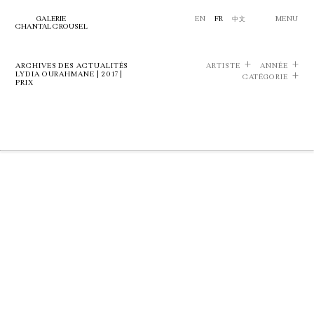
GALERIE
EN
FR
中文
MENU
CHANTAL CROUSEL
ARCHIVES DES ACTUALITÉS
ARTISTE
ANNÉE
LYDIA OURAHMANE | 2017 |
CATÉGORIE
PRIX