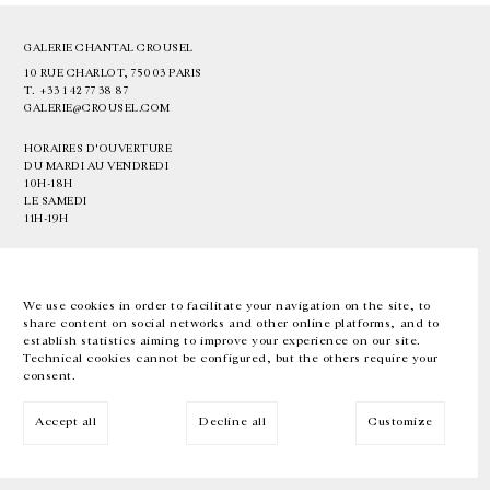
GALERIE CHANTAL CROUSEL
10 RUE CHARLOT, 75003 PARIS
T.
+33 1 42 77 38 87
GALERIE@CROUSEL.COM
HORAIRES D'OUVERTURE
DU MARDI AU VENDREDI
10H-18H
LE SAMEDI
11H-19H
LES ESPACES DE LA GALERIE SERONT FERMÉS À PARTIR DU 23 JUILLET
JUSQU'AU 4 SEPTEMBRE INCLUS
We use cookies in order to facilitate your navigation on the site, to
share content on social networks and other online platforms, and to
Facebook
Instagram
EN
FR
中文
establish statistics aiming to improve your experience on our site.
Technical cookies cannot be configured, but the others require your
consent.
Inscrivez-vous à notre newsletter
Accept all
Decline all
Customize
© Galerie Chantal Crousel 2026
Mentions légales
Cookies