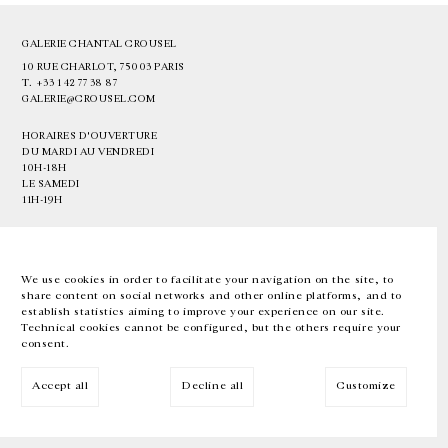
GALERIE CHANTAL CROUSEL
10 RUE CHARLOT, 75003 PARIS
T.
+33 1 42 77 38 87
GALERIE@CROUSEL.COM
HORAIRES D'OUVERTURE
DU MARDI AU VENDREDI
10H-18H
LE SAMEDI
11H-19H
LES ESPACES DE LA GALERIE SERONT FERMÉS À PARTIR DU 23 JUILLET
JUSQU'AU 4 SEPTEMBRE INCLUS
We use cookies in order to facilitate your navigation on the site, to
share content on social networks and other online platforms, and to
Facebook
Instagram
EN
FR
中文
establish statistics aiming to improve your experience on our site.
Technical cookies cannot be configured, but the others require your
consent.
Inscrivez-vous à notre newsletter
Accept all
Decline all
Customize
© Galerie Chantal Crousel 2026
Mentions légales
Cookies