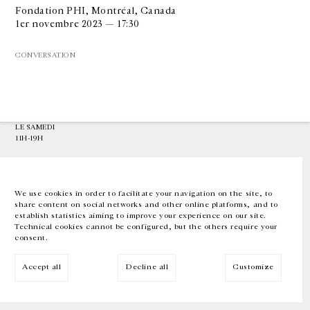
Fondation PHI, Montréal, Canada
1er novembre 2023 — 17:30
GALERIE CHANTAL CROUSEL
10 RUE CHARLOT, 75003 PARIS
CONVERSATION
T.
+33 1 42 77 38 87
GALERIE@CROUSEL.COM
HORAIRES D'OUVERTURE
DU MARDI AU VENDREDI
10H-18H
LE SAMEDI
11H-19H
LES ESPACES DE LA GALERIE SERONT FERMÉS À PARTIR DU 23 JUILLET
JUSQU'AU 4 SEPTEMBRE INCLUS
We use cookies in order to facilitate your navigation on the site, to
share content on social networks and other online platforms, and to
Facebook
Instagram
EN
FR
中文
establish statistics aiming to improve your experience on our site.
Technical cookies cannot be configured, but the others require your
consent.
Inscrivez-vous à notre newsletter
Accept all
Decline all
Customize
© Galerie Chantal Crousel 2026
Mentions légales
Cookies