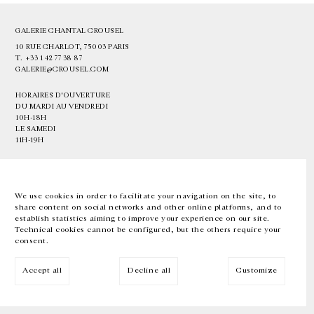
GALERIE CHANTAL CROUSEL
10 RUE CHARLOT, 75003 PARIS
T.
+33 1 42 77 38 87
GALERIE@CROUSEL.COM
HORAIRES D'OUVERTURE
DU MARDI AU VENDREDI
10H-18H
LE SAMEDI
11H-19H
LES ESPACES DE LA GALERIE SERONT FERMÉS À PARTIR DU 23 JUILLET
JUSQU'AU 4 SEPTEMBRE INCLUS
We use cookies in order to facilitate your navigation on the site, to
share content on social networks and other online platforms, and to
Facebook
Instagram
EN
FR
中文
establish statistics aiming to improve your experience on our site.
Technical cookies cannot be configured, but the others require your
consent.
Inscrivez-vous à notre newsletter
Accept all
Decline all
Customize
© Galerie Chantal Crousel 2026
Mentions légales
Cookies