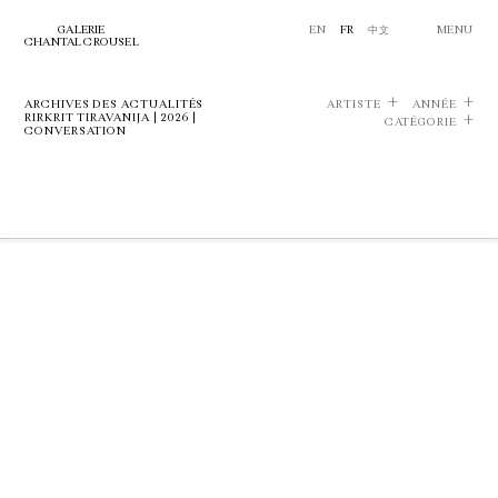
GALERIE
EN
FR
中文
MENU
CHANTAL CROUSEL
ARCHIVES DES ACTUALITÉS
ARTISTE
ANNÉE
RIRKRIT TIRAVANIJA | 2026 |
CATÉGORIE
CONVERSATION