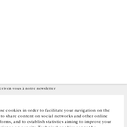
Facebook
Instagram
FR
中文
crivez-vous à notre newsletter
se cookies in order to facilitate your navigation on the
, to share content on social networks and other online
forms, and to establish statistics aiming to improve your