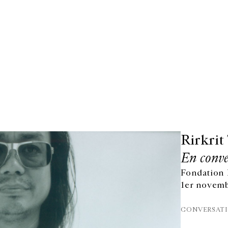
Rirkrit
En conve
Fondation 
1er novemb
CONVERSAT