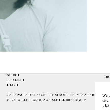
HORAIRES D'OUVERTURE
EN
DU MARDI AU VENDREDI
10H-18H
Ins
LE SAMEDI
11H-19H
LES ESPACES DE LA GALERIE SERONT FERMÉS À PARTIR
We u
DU 23 JUILLET JUSQU'AU 4 SEPTEMBRE INCLUS
site
plat