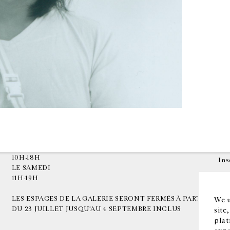
HORAIRES D'OUVERTURE
EN
DU MARDI AU VENDREDI
10H-18H
Ins
LE SAMEDI
11H-19H
LES ESPACES DE LA GALERIE SERONT FERMÉS À PARTIR
We u
DU 23 JUILLET JUSQU'AU 4 SEPTEMBRE INCLUS
site
plat