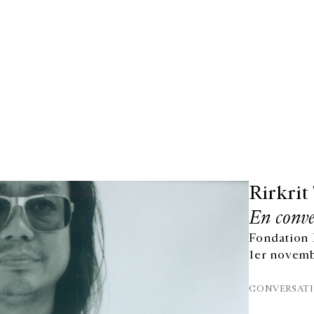
Rirkrit
En conve
Fondation 
1er novemb
CONVERSAT