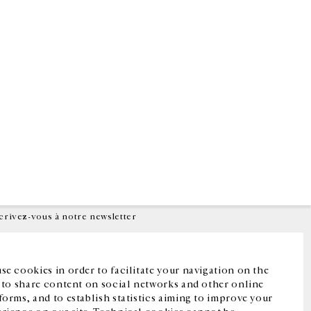
Facebook
Instagram
FR
中文
crivez-vous à notre newsletter
se cookies in order to facilitate your navigation on the
, to share content on social networks and other online
forms, and to establish statistics aiming to improve your