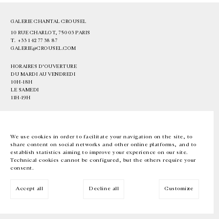
GALERIE CHANTAL CROUSEL
10 RUE CHARLOT, 75003 PARIS
T.
+33 1 42 77 38 87
GALERIE@CROUSEL.COM
HORAIRES D'OUVERTURE
DU MARDI AU VENDREDI
10H-18H
LE SAMEDI
11H-19H
LES ESPACES DE LA GALERIE SERONT FERMÉS À PARTIR DU 23 JUILLET
JUSQU'AU 4 SEPTEMBRE INCLUS
We use cookies in order to facilitate your navigation on the site, to
share content on social networks and other online platforms, and to
Facebook
Instagram
EN
FR
中文
establish statistics aiming to improve your experience on our site.
Technical cookies cannot be configured, but the others require your
consent.
Inscrivez-vous à notre newsletter
Accept all
Decline all
Customize
© Galerie Chantal Crousel 2026
Mentions légales
Cookies