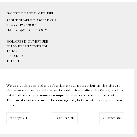
GALERIE CHANTAL CROUSEL
10 RUE CHARLOT, 75003 PARIS
T.
+33 1 42 77 38 87
GALERIE@CROUSEL.COM
HORAIRES D'OUVERTURE
DU MARDI AU VENDREDI
10H-18H
LE SAMEDI
11H-19H
LES ESPACES DE LA GALERIE SERONT FERMÉS À PARTIR DU 23 JUILLET
JUSQU'AU 4 SEPTEMBRE INCLUS
We use cookies in order to facilitate your navigation on the site, to
share content on social networks and other online platforms, and to
Facebook
Instagram
EN
FR
中文
establish statistics aiming to improve your experience on our site.
Technical cookies cannot be configured, but the others require your
consent.
Inscrivez-vous à notre newsletter
Accept all
Decline all
Customize
© Galerie Chantal Crousel 2026
Mentions légales
Cookies