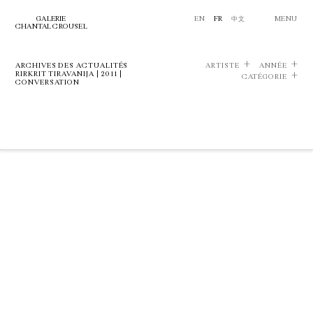
GALERIE
EN
FR
中文
MENU
CHANTAL CROUSEL
ARCHIVES DES ACTUALITÉS
ARTISTE
ANNÉE
RIRKRIT TIRAVANIJA | 2011 |
CATÉGORIE
CONVERSATION