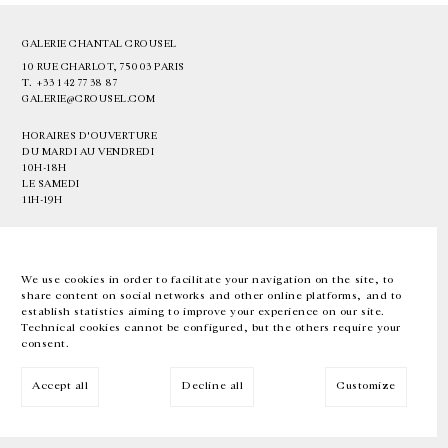
GALERIE CHANTAL CROUSEL
10 RUE CHARLOT, 75003 PARIS
T.
+33 1 42 77 38 87
GALERIE@CROUSEL.COM
HORAIRES D'OUVERTURE
DU MARDI AU VENDREDI
10H-18H
LE SAMEDI
11H-19H
LES ESPACES DE LA GALERIE SERONT FERMÉS À PARTIR DU 23 JUILLET
JUSQU'AU 4 SEPTEMBRE INCLUS
We use cookies in order to facilitate your navigation on the site, to
share content on social networks and other online platforms, and to
Facebook
Instagram
EN
FR
中文
establish statistics aiming to improve your experience on our site.
Technical cookies cannot be configured, but the others require your
consent.
Inscrivez-vous à notre newsletter
Accept all
Decline all
Customize
© Galerie Chantal Crousel 2026
Mentions légales
Cookies