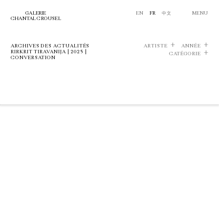
GALERIE
EN
FR
中文
MENU
CHANTAL CROUSEL
ARCHIVES DES ACTUALITÉS
ARTISTE
ANNÉE
RIRKRIT TIRAVANIJA | 2025 |
CATÉGORIE
CONVERSATION