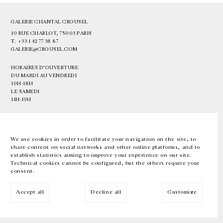
GALERIE CHANTAL CROUSEL
10 RUE CHARLOT, 75003 PARIS
T.
+33 1 42 77 38 87
GALERIE@CROUSEL.COM
HORAIRES D'OUVERTURE
DU MARDI AU VENDREDI
10H-18H
LE SAMEDI
11H-19H
LES ESPACES DE LA GALERIE SERONT FERMÉS À PARTIR DU 23 JUILLET
JUSQU'AU 4 SEPTEMBRE INCLUS
We use cookies in order to facilitate your navigation on the site, to
share content on social networks and other online platforms, and to
Facebook
Instagram
EN
FR
中文
establish statistics aiming to improve your experience on our site.
Technical cookies cannot be configured, but the others require your
consent.
Inscrivez-vous à notre newsletter
Accept all
Decline all
Customize
© Galerie Chantal Crousel 2026
Mentions légales
Cookies