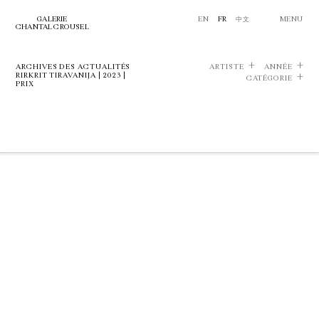
GALERIE
EN
FR
中文
MENU
CHANTAL CROUSEL
ARCHIVES DES ACTUALITÉS
ARTISTE
ANNÉE
RIRKRIT TIRAVANIJA | 2023 |
CATÉGORIE
PRIX