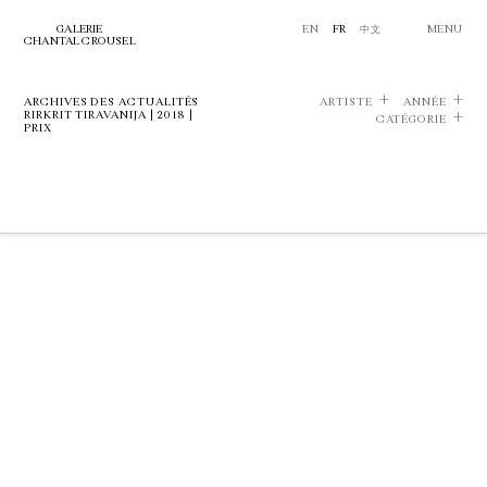
GALERIE
EN
FR
中文
MENU
CHANTAL CROUSEL
ARCHIVES DES ACTUALITÉS
ARTISTE
ANNÉE
RIRKRIT TIRAVANIJA | 2018 |
CATÉGORIE
PRIX