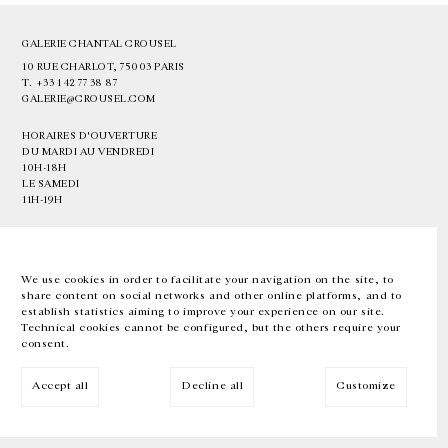
GALERIE CHANTAL CROUSEL
10 RUE CHARLOT, 75003 PARIS
T.
+33 1 42 77 38 87
GALERIE@CROUSEL.COM
HORAIRES D'OUVERTURE
DU MARDI AU VENDREDI
10H-18H
LE SAMEDI
11H-19H
LES ESPACES DE LA GALERIE SERONT FERMÉS À PARTIR DU 23 JUILLET
JUSQU'AU 4 SEPTEMBRE INCLUS
We use cookies in order to facilitate your navigation on the site, to
share content on social networks and other online platforms, and to
Facebook
Instagram
EN
FR
中文
establish statistics aiming to improve your experience on our site.
Technical cookies cannot be configured, but the others require your
consent.
Inscrivez-vous à notre newsletter
Accept all
Decline all
Customize
© Galerie Chantal Crousel 2026
Mentions légales
Cookies