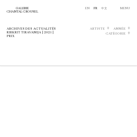
GALERIE
EN
FR
中文
MENU
CHANTAL CROUSEL
ARCHIVES DES ACTUALITÉS
ARTISTE
ANNÉE
RIRKRIT TIRAVANIJA | 2021 |
CATÉGORIE
PRIX