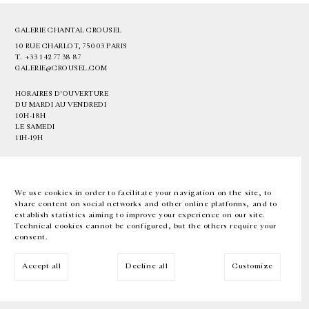
GALERIE CHANTAL CROUSEL
10 RUE CHARLOT, 75003 PARIS
T.
+33 1 42 77 38 87
GALERIE@CROUSEL.COM
HORAIRES D'OUVERTURE
DU MARDI AU VENDREDI
10H-18H
LE SAMEDI
11H-19H
LES ESPACES DE LA GALERIE SERONT FERMÉS À PARTIR DU 23 JUILLET
JUSQU'AU 4 SEPTEMBRE INCLUS
We use cookies in order to facilitate your navigation on the site, to
share content on social networks and other online platforms, and to
Facebook
Instagram
EN
FR
中文
establish statistics aiming to improve your experience on our site.
Technical cookies cannot be configured, but the others require your
consent.
Inscrivez-vous à notre newsletter
Accept all
Decline all
Customize
© Galerie Chantal Crousel 2026
Mentions légales
Cookies