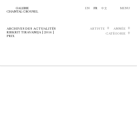
GALERIE
EN
FR
中文
MENU
CHANTAL CROUSEL
ARCHIVES DES ACTUALITÉS
ARTISTE
ANNÉE
RIRKRIT TIRAVANIJA | 2014 |
CATÉGORIE
PRIX