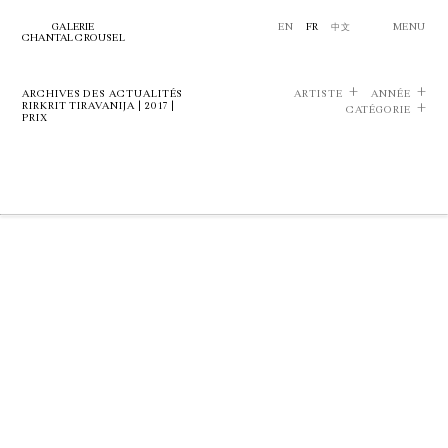
GALERIE
EN
FR
中文
MENU
CHANTAL CROUSEL
ARCHIVES DES ACTUALITÉS
ARTISTE
ANNÉE
RIRKRIT TIRAVANIJA | 2017 |
CATÉGORIE
PRIX