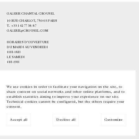
GALERIE CHANTAL CROUSEL
10 RUE CHARLOT, 75003 PARIS
T.
+33 1 42 77 38 87
GALERIE@CROUSEL.COM
HORAIRES D'OUVERTURE
DU MARDI AU VENDREDI
10H-18H
LE SAMEDI
11H-19H
LES ESPACES DE LA GALERIE SERONT FERMÉS À PARTIR DU 23 JUILLET
JUSQU'AU 4 SEPTEMBRE INCLUS
We use cookies in order to facilitate your navigation on the site, to
share content on social networks and other online platforms, and to
Facebook
Instagram
EN
FR
中文
establish statistics aiming to improve your experience on our site.
Technical cookies cannot be configured, but the others require your
consent.
Inscrivez-vous à notre newsletter
Accept all
Decline all
Customize
© Galerie Chantal Crousel 2026
Mentions légales
Cookies