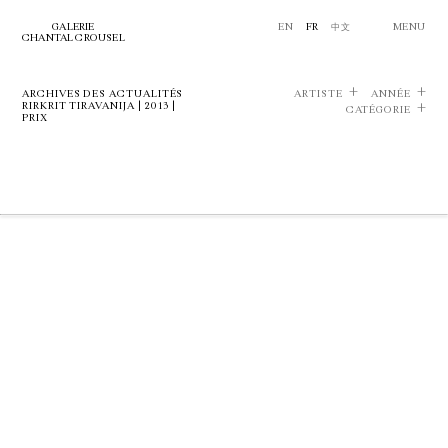
GALERIE
EN
FR
中文
MENU
CHANTAL CROUSEL
ARCHIVES DES ACTUALITÉS
ARTISTE
ANNÉE
RIRKRIT TIRAVANIJA | 2013 |
CATÉGORIE
PRIX