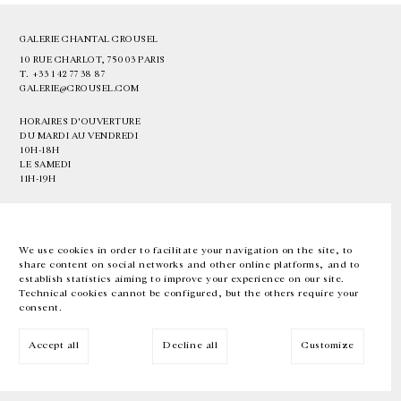
GALERIE CHANTAL CROUSEL
10 RUE CHARLOT, 75003 PARIS
T.
+33 1 42 77 38 87
GALERIE@CROUSEL.COM
HORAIRES D'OUVERTURE
DU MARDI AU VENDREDI
10H-18H
LE SAMEDI
11H-19H
LES ESPACES DE LA GALERIE SERONT FERMÉS À PARTIR DU 23 JUILLET
JUSQU'AU 4 SEPTEMBRE INCLUS
We use cookies in order to facilitate your navigation on the site, to
share content on social networks and other online platforms, and to
Facebook
Instagram
EN
FR
中文
establish statistics aiming to improve your experience on our site.
Technical cookies cannot be configured, but the others require your
consent.
Inscrivez-vous à notre newsletter
Accept all
Decline all
Customize
© Galerie Chantal Crousel 2026
Mentions légales
Cookies