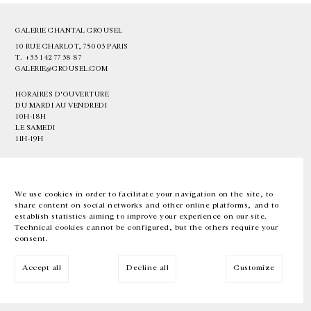
GALERIE CHANTAL CROUSEL
10 RUE CHARLOT, 75003 PARIS
T.
+33 1 42 77 38 87
GALERIE@CROUSEL.COM
HORAIRES D'OUVERTURE
DU MARDI AU VENDREDI
10H-18H
LE SAMEDI
11H-19H
LES ESPACES DE LA GALERIE SERONT FERMÉS À PARTIR DU 23 JUILLET
JUSQU'AU 4 SEPTEMBRE INCLUS
We use cookies in order to facilitate your navigation on the site, to
share content on social networks and other online platforms, and to
Facebook
Instagram
EN
FR
中文
establish statistics aiming to improve your experience on our site.
Technical cookies cannot be configured, but the others require your
consent.
Inscrivez-vous à notre newsletter
Accept all
Decline all
Customize
© Galerie Chantal Crousel 2026
Mentions légales
Cookies