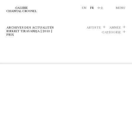
GALERIE
EN
FR
中文
MENU
CHANTAL CROUSEL
ARCHIVES DES ACTUALITÉS
ARTISTE
ANNÉE
RIRKRIT TIRAVANIJA | 2010 |
CATÉGORIE
PRIX