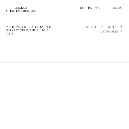
GALERIE
EN
FR
中文
MENU
CHANTAL CROUSEL
ARCHIVES DES ACTUALITÉS
ARTISTE
ANNÉE
RIRKRIT TIRAVANIJA | 2013 |
CATÉGORIE
PRIX