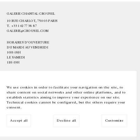
GALERIE CHANTAL CROUSEL
10 RUE CHARLOT, 75003 PARIS
T.
+33 1 42 77 38 87
GALERIE@CROUSEL.COM
HORAIRES D'OUVERTURE
DU MARDI AU VENDREDI
10H-18H
LE SAMEDI
11H-19H
LES ESPACES DE LA GALERIE SERONT FERMÉS À PARTIR DU 23 JUILLET
JUSQU'AU 4 SEPTEMBRE INCLUS
We use cookies in order to facilitate your navigation on the site, to
share content on social networks and other online platforms, and to
Facebook
Instagram
EN
FR
中文
establish statistics aiming to improve your experience on our site.
Technical cookies cannot be configured, but the others require your
consent.
Inscrivez-vous à notre newsletter
Accept all
Decline all
Customize
© Galerie Chantal Crousel 2026
Mentions légales
Cookies